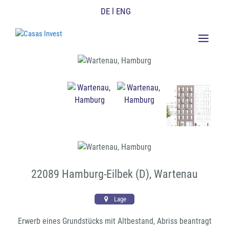
Zum
DE
l ENG
Inhalt
springen
M
22089 Hamburg-Eilbek (D), Wartenau
Lage
Erwerb eines Grundstücks mit Altbestand, Abriss beantragt