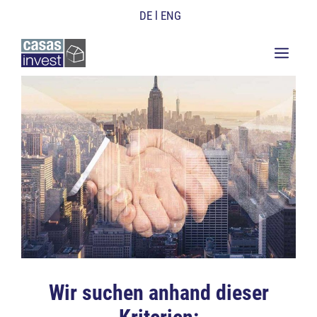
Zum
DE
l ENG
Inhalt
springen
M
Wir suchen anhand dieser